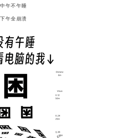
中午不午睡
下午全崩溃