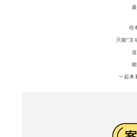
但
只能“主
一起来