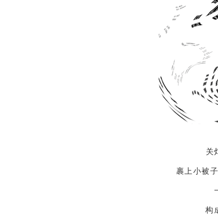
关
裹上小被
构