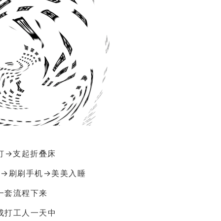
灯→支起折叠床
子→刷刷手机→
美美入睡
一套流程下来
成打工人一天中