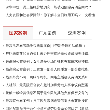
深圳中院：员工拒绝异地调岗，能被迫解除劳动合同吗？
人力资源和社会保障部：你了解非全日制用工吗？一文看懂
国家案例
广东案例
深圳案例
最高法发布劳动争议典型案例|《劳动争议司法解释（二）》典型案例
辞职未提前30日通知且未办理交接给单位造成损失须赔偿-最高法典型案例
最高院公布案例：女性遭受职场性骚扰有权请求精神损害赔偿
最高院公布案例：工资发一部分人民币发一部分虚拟货币，合法吗
最新外卖小哥、网约车司机、网络主播确认劳动关系10大典型案例
人社部、最高院联合发布超时加班劳动人事争议典型案例(2021)
接触一般经营信息不属于竞业限制其他负有保密义务的人员-最高法典型案例
最高院公布案例：员工因父亲病危请假返乡未获批按旷工辞退合法吗
网约配送员与平台企业是不是劳动关系如何认定【新就业形态案例】