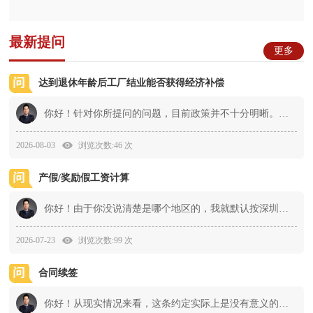
最新提问
更多
达到退休年龄后工厂结业能否获得经济补偿
你好！针对你所提问的问题，目前政策并不十分明晰。根据我对《超龄劳动者基本权益保障暂行规定》及相关劳动法律法规的理解，超过法定退休年龄的劳动者与用人单位之间因...
2026-08-03
浏览次数:46 次
产假/奖励假工资计算
你好！由于你没说清楚是哪个地区的，我就默认按深圳的规则进行解答了。首先，顺产而且没有违反计划生育政策的话，产假加奖励假一共应该是178天。其次，如果该女职工休...
2026-07-23
浏览次数:99 次
合同续签
你好！从现实情况来看，这条约定实际上是没有意义的。因为在劳动法的框架下，劳动者如果想辞职，随时可以提前30日告知用人单位就可以了，根本不需要等待劳动合同到期...