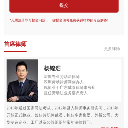
提交
*无需注册即可提交问题，一键提交便可免费获得律师的专业解答!
首席律师
更多律师
杨锦浩
深圳专业劳动法律师
深圳劳动律师网创办人
现执业于广东威泰律师事务所
担任劳动法业务部负责人
2010年通过国家司法考试，2012年进入律师事务所实习，2013年
开始正式执业。曾任兼职仲裁员，担任多家集团、外贸公司、大
型制造企业、工厂以及公益组织的常年法律顾问。