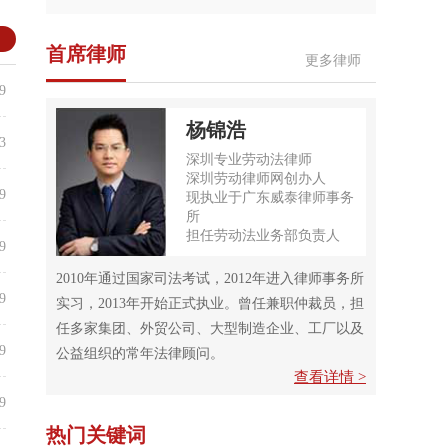
多
首席律师
更多律师
9
杨锦浩
3
深圳专业劳动法律师
深圳劳动律师网创办人
9
现执业于广东威泰律师事务
所
担任劳动法业务部负责人
9
2010年通过国家司法考试，2012年进入律师事务所
9
实习，2013年开始正式执业。曾任兼职仲裁员，担
任多家集团、外贸公司、大型制造企业、工厂以及
9
公益组织的常年法律顾问。
查看详情 >
9
热门关键词