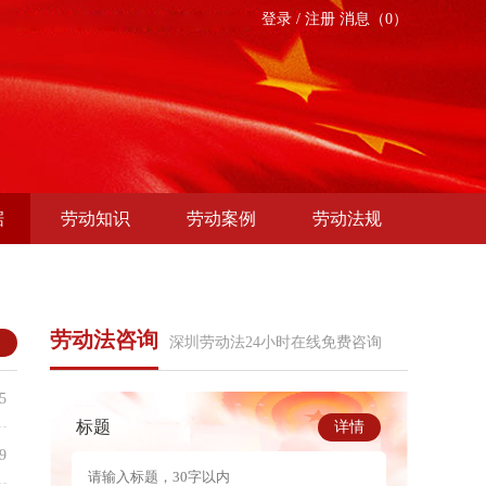
登录
/
注册
消息（0）
据
劳动知识
劳动案例
劳动法规
劳动法咨询
多
深圳劳动法24小时在线免费咨询
5
标题
详情
9