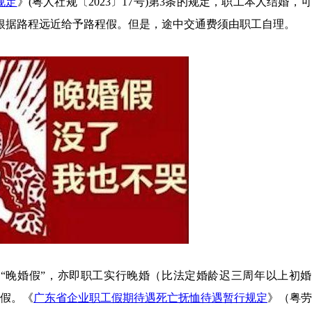
规定
》(粤人社规〔2023〕17号)第3条的规定，职工本人结婚，
根据路程远近给予路程假。但是，途中交通费须由职工自理。
“晚婚假”，亦即职工实行晚婚（比法定婚龄迟三周年以上初婚
婚假。《
广东省企业职工假期待遇死亡抚恤待遇暂行规定
》（粤劳