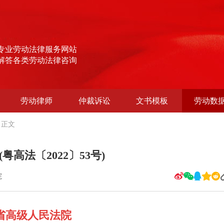
专业劳动法律服务网站
解答各类劳动法律咨询
劳动律师
仲裁诉讼
文书模板
劳动数
正文
高法〔2022〕53号)
院
省高级人民法院