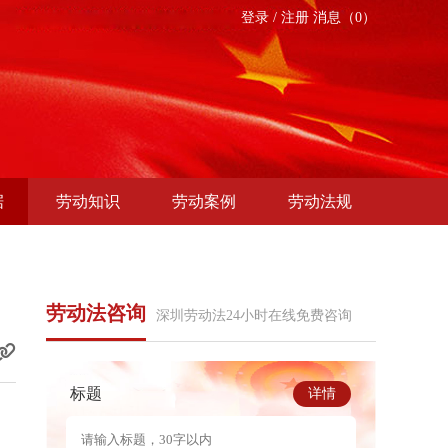
登录
/
注册
消息（0）
据
劳动知识
劳动案例
劳动法规
劳动法咨询
深圳劳动法24小时在线免费咨询
标题
详情