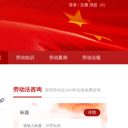
登录
/
注册
消息（0）
据
劳动知识
劳动案例
劳动法规
劳动法咨询
深圳劳动法24小时在线免费咨询
标题
详情