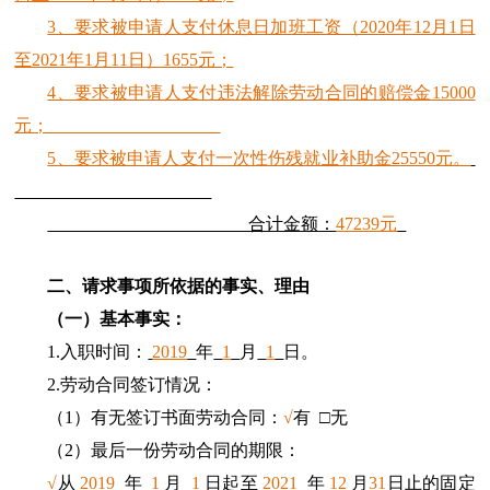
3、要求被申请人支付休息日加班工资（2020年12月1日
至2021年1月11日）1655元；
4、要求被申请人支付违法解除劳动合同的赔偿金15000
元；
5、要求被申请人支付一次性伤残就业补助金25550元。
合计金额：
47239元
二、请求事项所依据的事实、理由
（一）基本事实：
1.入职时间：
2019
年
1
月
1
日。
2.劳动合同签订情况：
（1）有无签订书面劳动合同：
√
有 □无
（2）最后一份劳动合同的期限：
√
从
2019
年
1
月
1
日起至
2021
年
12
月
31
日止的固定