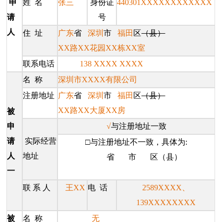
申
姓 名
张三
身份证
440301XXXXXXXXXXXX
请
号
人
住 址
广东
省
深圳
市
福田
区
（县）
XX路XX花园XX栋XX室
联系电话
138 XXXX XXXX
名 称
深圳市XXXX有限公司
注册地址
广东
省
深圳
市
福田
区
（县）
XX路XX大厦XX房
被
申
√
与注册地址一致
请
实际经营
□与注册地址不一致，具体为:
人
地址
省 市 区（县）
一
联 系 人
王XX
电 话
2589XXXX、
139XXXXXXXX
被
名 称
无