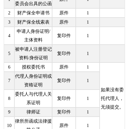
委员会出具的公函
2
财产保全申请书
原件
1
3
财产保全线索表
原件
1
申请人身份证明/
4
复印件
1
主体资料
被申请人注册登记
5
复印件
1
资料/身份证明
6
授权委托书
原件
1
代理人身份证明或
7
复印件
1
资格证明
如果没有委
委托人与代理人关
8
复印件
1
托代理人，
系证明
无须提交。
9
律师证
复印件
1
律所所函或法律援
10
原件
1