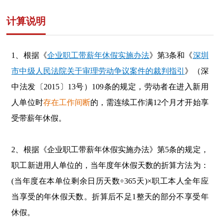
计算说明
1、根据
《
企业职工带薪年休假实施办法
》
第3条和《
深圳
市中级人民法院关于审理劳动争议案件的裁判指引
》（深
中法发〔
2015〕13号
）109条的规定，
劳动者在进入新用
人单位时
存在工作间断
的，需连续工作满12个月才开始享
受带薪年休假。
2、根据
《企业职工带薪年休假实施办法》
第5条的规定，
职工新进用人单位的，当年度年休假天数的折算方法为：
(
当年度在本单位剩余日历天数÷
365
天
)
×职工本人全年应
当享受的年休假天数。
折算后不足
1
整天的部分不享受年
休假。