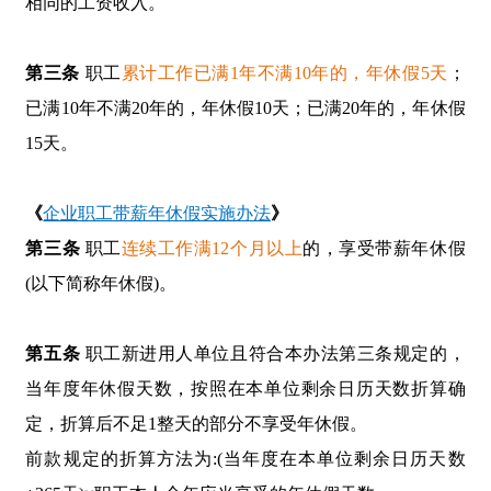
相同的工资收入。
第三条
职工
累计工作已满
1
年不满
10
年的，年休假
5
天
；
已满
10
年不满
20
年的，年休假
10
天；已满
20
年的，年休假
15
天。
《
企业职工带薪年休假实施办法
》
第三条
职工
连续工作满
12
个月以上
的，享受带薪年休假
(
以下简称年休假
)
。
第五条
职工新进用人单位且符合本办法第三条规定的，
当年度年休假天数，按照在本单位剩余日历天数折算确
定，折算后不足1整天的部分不享受年休假。
前款规定的折算方法为:(当年度在本单位剩余日历天数