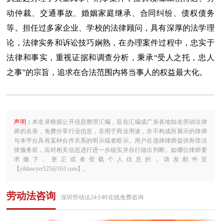
动仲裁、交通事故、婚姻家庭继承、合同纠纷、债权债务
等。担任过多家企业、学校的法律顾问，具有深厚的法学理
论，法律实务和诉讼技巧娴熟，在办理案件过程中，忠实于
法律和事实，重视证据和调查分析，秉承“受人之托，忠人
之事”的宗旨，追求在合法范围内将当事人的权益最大化。
声明：
本名录根据公开信息整理汇编，旨在汇编成广东各地知名劳动法律
师的名录，免费分享行业信息，非用于商业用途，亦不构成所展示的律师
与本平台具有某种合作关系的明示或者暗示。用户在选择律师提供有偿法
律服务前，应对相关信息进行进一步核实并自行做出判断。如哪位律师要
求撒下、更正或者登载个人信息的，请发邮件至
【yihlawyer525@163.com】。
劳动法咨询
深圳劳动法24小时在线免费咨询