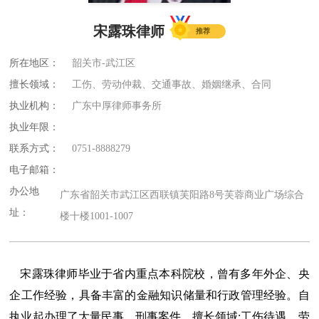
宋露珠律师
推荐
所在地区：
韶关市-武江区
擅长领域：
工伤、劳动仲裁、交通事故、婚姻继承、合同
执业机构：
广东中厚律师事务所
执业年限：
联系方式：
0751-8888279
电子邮箱：
办公地
广东省韶关市武江区西联镇芙阳路8号芙蓉商业广场综合
址：
楼十楼1001-1007
宋露珠律师毕业于省内重点本科院校，曾有多年外企、央
企工作经验，具备丰富的金融知识储量和行政管理经验。自
执业起办理了大量⺠事、刑事案件，擅⻓领域:工伤待遇、劳