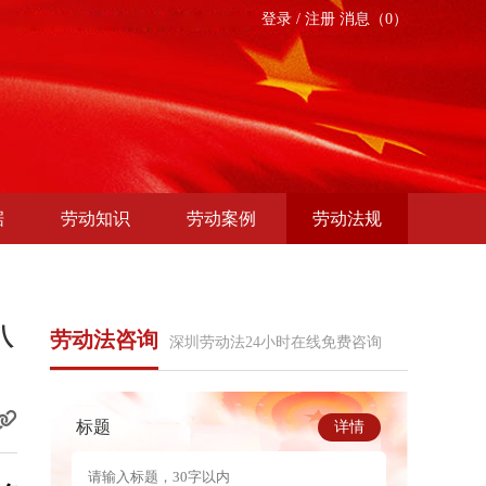
登录
/
注册
消息（0）
据
劳动知识
劳动案例
劳动法规
八
劳动法咨询
深圳劳动法24小时在线免费咨询
标题
详情