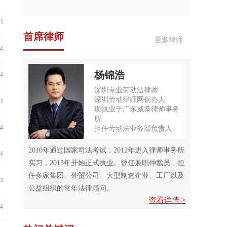
4
首席律师
更多律师
4
杨锦浩
4
深圳专业劳动法律师
深圳劳动律师网创办人
4
现执业于广东威泰律师事务
所
4
担任劳动法业务部负责人
2010年通过国家司法考试，2012年进入律师事务所
4
实习，2013年开始正式执业。曾任兼职仲裁员，担
任多家集团、外贸公司、大型制造企业、工厂以及
4
公益组织的常年法律顾问。
查看详情 >
4