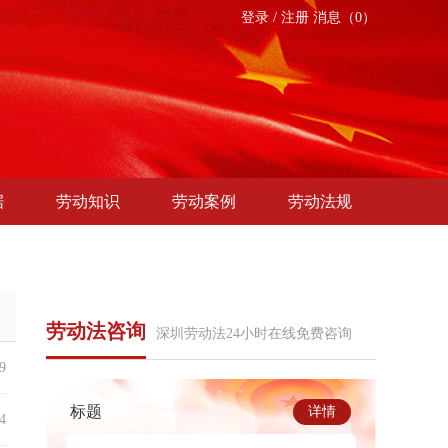
登录
/
注册
消息（0）
据
劳动知识
劳动案例
劳动法规
劳动法咨询
深圳劳动法24小时在线免费咨询
9
标题
详情
4